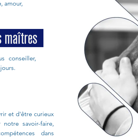
e, amour,
 maîtres
 conseiller,
jours.
ir et d'être curieux
r notre
savoir-faire,
compétences dans