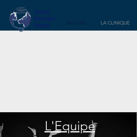
Clinique
Vétérinaire
ACCUEIL
LA CLINIQUE
Sanilhac
L'Equipe